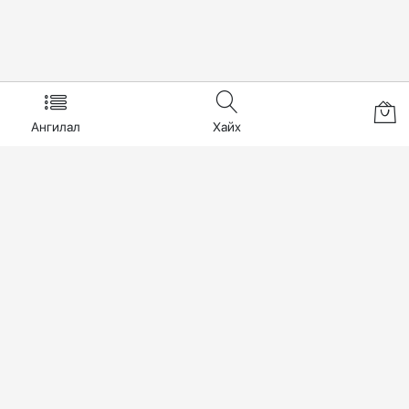
Ангилал
Хайх
Боломжоо бүрэн ашигла
Имэйл хаягаа бүртгүүлэн хямдрал, урамшуулалын мэдээлэл
аваарай.
Бүртгүүлэх
Холбоо барих
Бидний тухай
+976 7611-8611
Үйлчилгээний нөхцөл
Нууцлалын бодлого
Нисэхийн тойрог Хан-Плаза 216