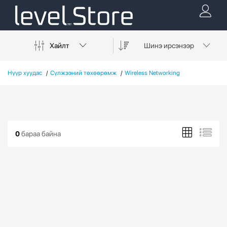
Хайлт
Шинэ ирсэнээр
Нүүр хуудас
Сүлжээний төхөөрөмж
Wireless Networking
0
бараа байна